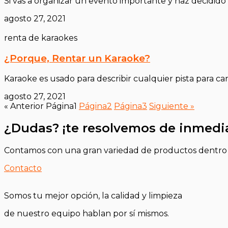
Si vas a organizar un evento importante y haz decidido 
agosto 27, 2021
renta de karaokes
¿Porque, Rentar un Karaoke?
Karaoke es usado para describir cualquier pista para can
agosto 27, 2021
« Anterior
Página
1
Página
2
Página
3
Siguiente »
¿Dudas? ¡te resolvemos de inmedi
Contamos con una gran variedad de productos dentro de
Contacto
Somos tu mejor opción, la calidad y
limpieza
de nuestro equipo hablan por sí mismos.