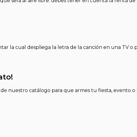
que sera al aire libre. debes tener en cuenta la renta de
tar la cual despliega la letra de la canción en una TV o p
ato!
 nuestro catálogo para que armes tu fiesta, evento o re